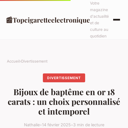
Votre
magazine
d'actualité
📰
Topcigaretteelectronique
et de
culture au
quotidien
Accueil
›
Divertissement
DIVERTISSEMENT
Bijoux de baptême en or 18
carats : un choix personnalisé
et intemporel
Nathalie
•
14 février 2025
•
3 min de lecture