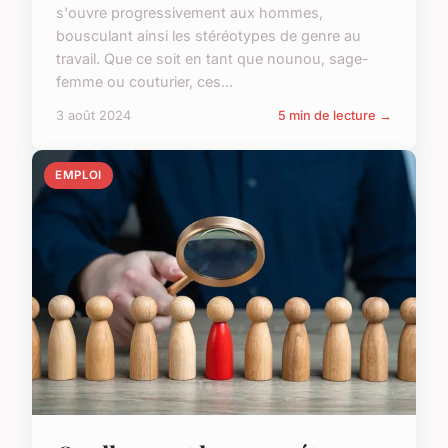
s'ouvre progressivement aux hommes,
bousculant ainsi les stéréotypes de genre au
travail. Que ce soit en tant que nounou, sage-
femme ou couturier, ces...
3 août 2024
5 min de lecture →
EMPLOI