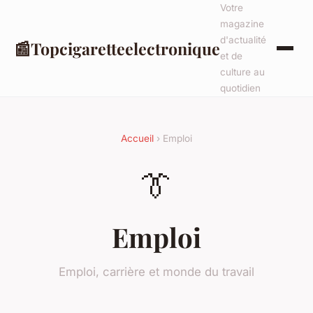
Votre
magazine
d'actualité
📰
Topcigaretteelectronique
et de
culture au
quotidien
Accueil
› Emploi
👔
Emploi
Emploi, carrière et monde du travail