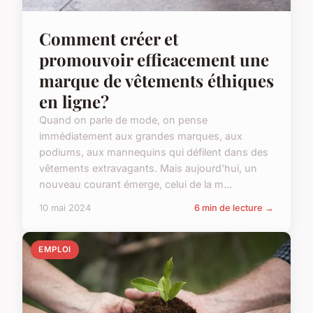
Comment créer et
promouvoir efficacement une
marque de vêtements éthiques
en ligne?
Quand on parle de mode, on pense
immédiatement aux grandes marques, aux
podiums, aux mannequins qui défilent dans des
vêtements extravagants. Mais aujourd'hui, un
nouveau courant émerge, celui de la m...
10 mai 2024
6 min de lecture →
EMPLOI