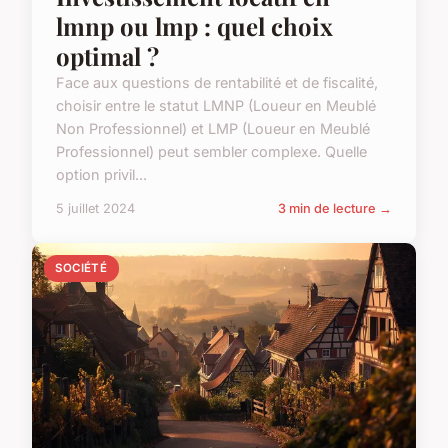
lmnp ou lmp : quel choix
optimal ?
Face aux questions de rentabilité et de fiscalité,
choisir entre le statut LMNP (Loueur en Meublé
Non Professionnel) et LMP (Loueur en Meublé
Professionnel) peut sembler complexe. Quelle
option privil...
5 juillet 2024
3 min de lecture →
SOCIÉTÉ