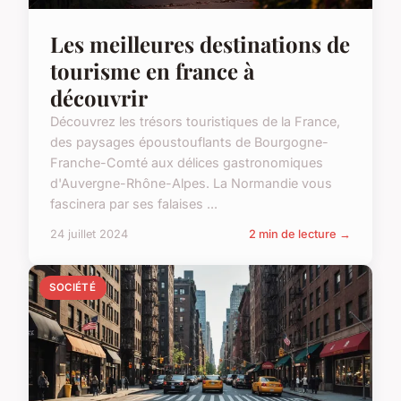
Les meilleures destinations de
tourisme en france à
découvrir
Découvrez les trésors touristiques de la France,
des paysages époustouflants de Bourgogne-
Franche-Comté aux délices gastronomiques
d'Auvergne-Rhône-Alpes. La Normandie vous
fascinera par ses falaises ...
24 juillet 2024
2 min de lecture →
SOCIÉTÉ