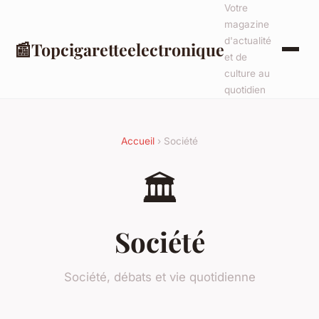
Votre
magazine
d'actualité
📰
Topcigaretteelectronique
et de
culture au
quotidien
Accueil
› Société
🏛️
Société
Société, débats et vie quotidienne