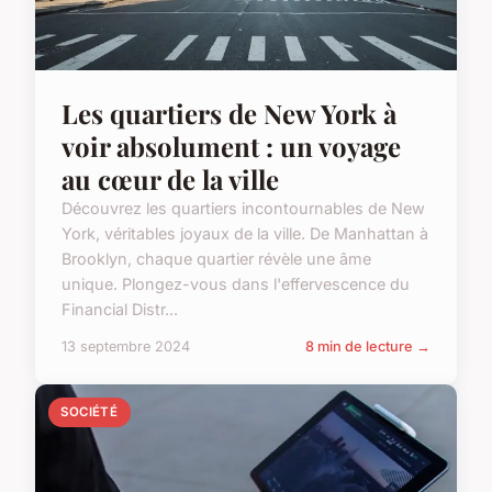
Les quartiers de New York à
voir absolument : un voyage
au cœur de la ville
Découvrez les quartiers incontournables de New
York, véritables joyaux de la ville. De Manhattan à
Brooklyn, chaque quartier révèle une âme
unique. Plongez-vous dans l'effervescence du
Financial Distr...
13 septembre 2024
8 min de lecture →
SOCIÉTÉ