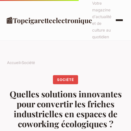
Votre
magazine
d'actualité
📰
Topcigaretteelectronique
et de
culture au
quotidien
Accueil
›
Société
SOCIÉTÉ
Quelles solutions innovantes
pour convertir les friches
industrielles en espaces de
coworking écologiques ?