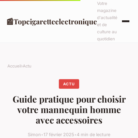
Votre
magazine
d'actualité
📰
Topcigaretteelectronique
et de
culture au
quotidien
Accueil
›
Actu
ACTU
Guide pratique pour choisir
votre mannequin homme
avec accessoires
Simon
•
17 février 2025
•
4 min de lecture