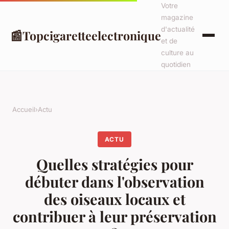
Votre
magazine
d'actualité
📰
Topcigaretteelectronique
et de
culture au
quotidien
Accueil
›
Actu
ACTU
Quelles stratégies pour
débuter dans l'observation
des oiseaux locaux et
contribuer à leur préservation