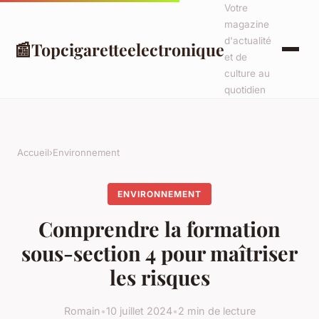
Votre
magazine
d'actualité
📰
Topcigaretteelectronique
et de
culture au
quotidien
Accueil
›
Environnement
ENVIRONNEMENT
Comprendre la formation
sous-section 4 pour maîtriser
les risques
Romain
•
10 juillet 2024
•
2 min de lecture